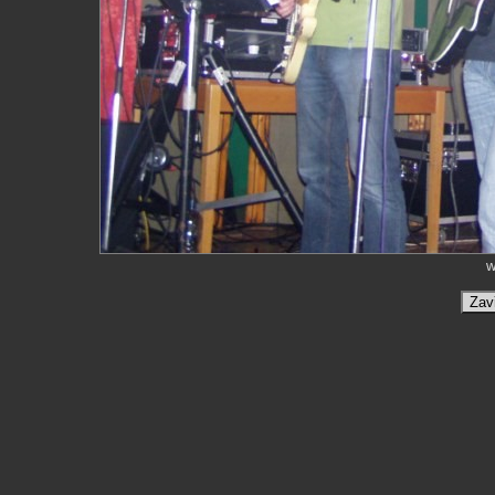
w
Zav