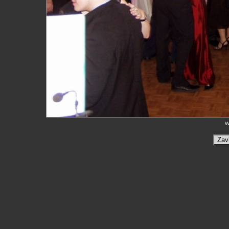
w
Zav