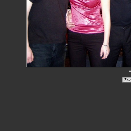
w
Zav