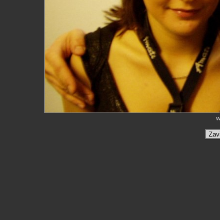
w
Zav