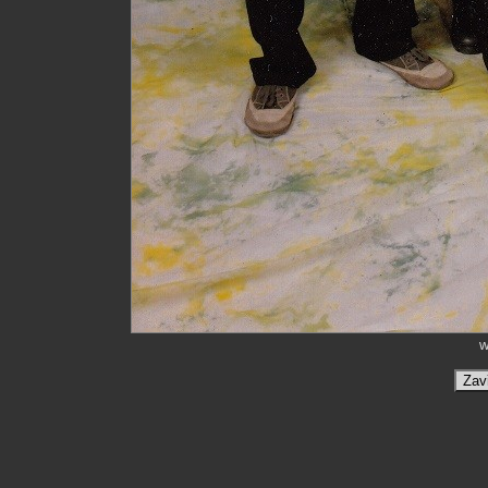
w
Zav