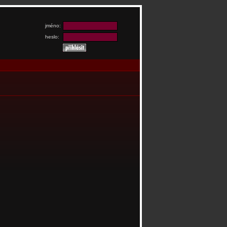
jméno:
heslo: