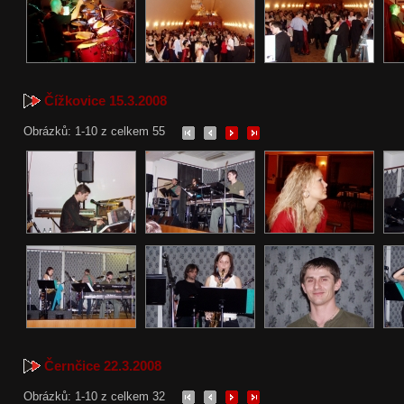
Čížkovice 15.3.2008
Obrázků: 1-10 z celkem 55
Černčice 22.3.2008
Obrázků: 1-10 z celkem 32